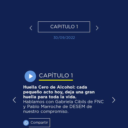
CAPITULO 1
30/09/2022
CAPÍTULO 1
Huella Cero de Alcohol: cada
pequeño acto hoy, deja una gran
N
huella para toda la vida.
E
Hablamos con Gabriela Cibils de FNC
l
y Pablo Marroche de DESEM de
l
nuestro compromiso.
Compartir